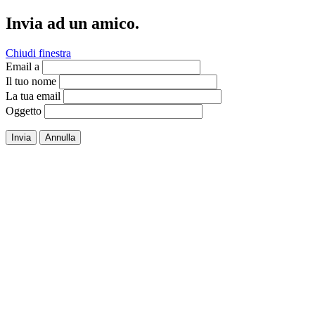
Invia ad un amico.
Chiudi finestra
Email a
Il tuo nome
La tua email
Oggetto
Invia
Annulla